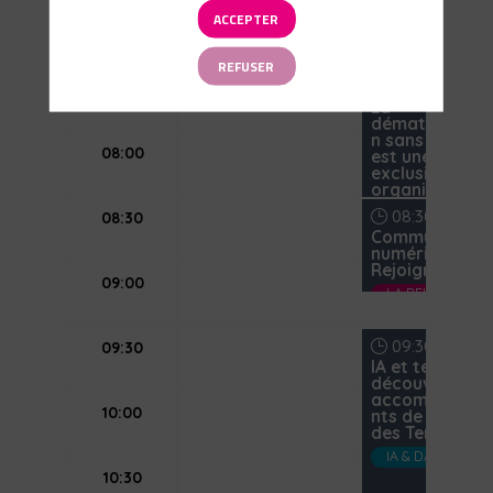
ACCEPTER
07:00
REFUSER
07:30
-
08:30
07:30
La
dématérialisa
n sans médiat
08:00
est une
exclusion
organisée
LA RELATION AUX CITOYENS ET LE DÉFI DE L’HYPERCONNEXION
08:30
-
09:00
08:30
Communs
numériques :
Rejoignez RES'
09:00
LA RELATION AUX CITOYENS ET LE DÉFI DE L’HYPERCONNEXION
09:30
-
10:30
09:30
IA et territoire
découvrez les
accompagne
10:00
nts de la Banq
des Territoires
IA & DATA : L’IMPÉRATIF DE MAITRISE ET DE SOUVERAINETÉ
10:30