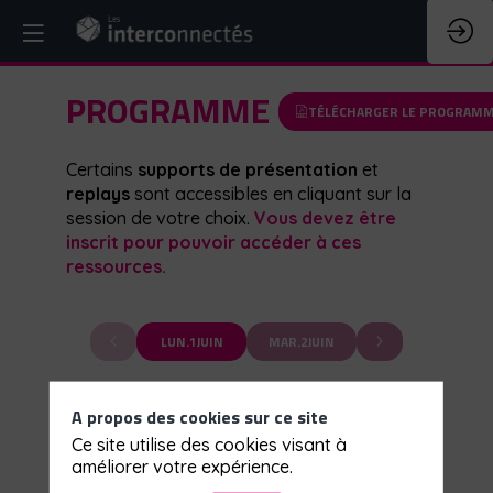
PROGRAMME
TÉLÉCHARGER LE PROGRAM
Certains
supports de présentation
et
replays
sont accessibles en cliquant sur la
session de votre choix.
Vous devez être
inscrit pour pouvoir accéder à ces
ressources.
LUN.
1
JUIN
MAR.
2
JUIN
Master
Open
A propos des cookies sur ce site
Stage
Stage
<
>
Ce site utilise des cookies visant à
améliorer votre expérience.