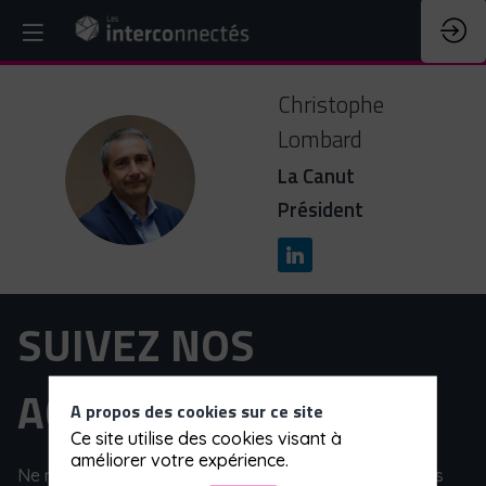
Christophe
Lombard
CL
La Canut
Président
SUIVEZ NOS
ACTUALITÉS
A propos des cookies sur ce site
Ce site utilise des cookies visant à
améliorer votre expérience.
Ne manquez pas notre actualité et l'ensemble de nos