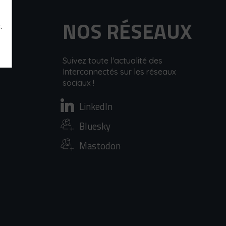
NOS RÉSEAUX
.
Suivez toute l'actualité des
Interconnectés sur les réseaux
sociaux !
LinkedIn
Bluesky
Mastodon