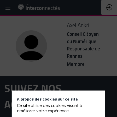
Axel
Ankri
Conseil Citoyen
du Numérique
AA
Responsable de
Rennes
Membre
SUIVEZ NOS
A propos des cookies sur ce site
ACTUALITÉS
Ce site utilise des cookies visant à
améliorer votre expérience.