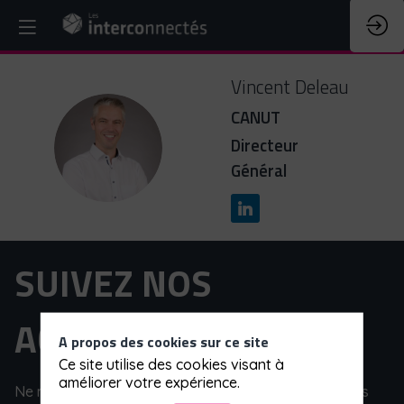
Vincent
Deleau
CANUT
VD
Directeur
Général
SUIVEZ NOS
ACTUALITÉS
A propos des cookies sur ce site
Ce site utilise des cookies visant à
améliorer votre expérience.
Ne manquez pas notre actualité et l'ensemble de nos