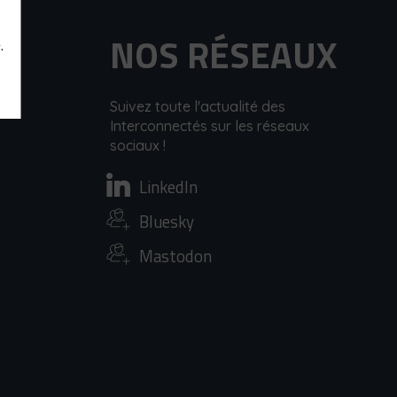
NOS RÉSEAUX
.
Suivez toute l'actualité des
Interconnectés sur les réseaux
sociaux !
LinkedIn
Bluesky
Mastodon