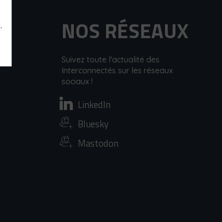
NOS RÉSEAUX
.
Suivez toute l'actualité des
Interconnectés sur les réseaux
sociaux !
LinkedIn
Bluesky
Mastodon